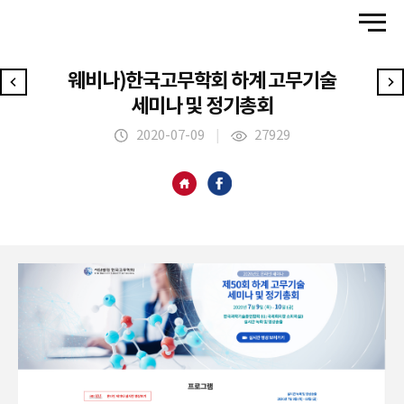
웨비나)한국고무학회 하계 고무기술
세미나 및 정기총회
2020-07-09
|
27929